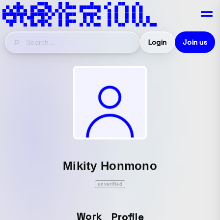
Login
Join us
Mikity Honmono
unverified
Work
Profile