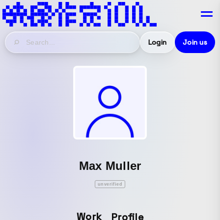
Login
Join us
Max Muller
unverified
Work
Profile