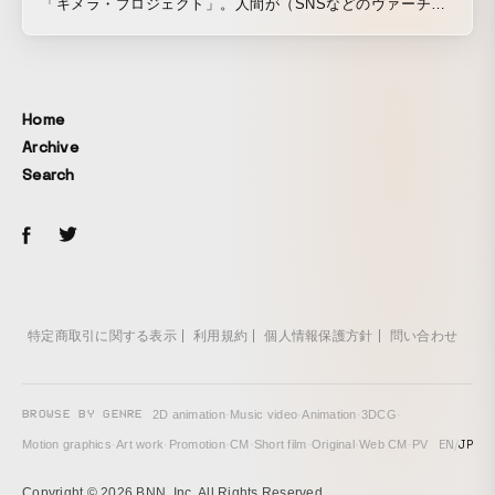
「キメラ・プロジェクト」。人間が（SNSなどのヴァーチャ
ルなコミュニケーションで）発する言葉から生まれたキメリ
オ＝キメラの物語。7体のキメリオはそれぞれ1週間の曜日を
擬人化したようなキャラクターで、月曜日なら休み明けでグ
ルーミーな性格であったり、金曜日なら休み前ということも
Home
あり遊び人のような性格になっている。MVはキメリオ達の恐
Archive
ろしくも可愛らしい世界観を表現しながら「人間が発する言
Search
葉を食べたいという欲求」を描いている。
特定商取引に関する表示
利用規約
個人情報保護方針
問い合わせ
BROWSE BY GENRE
2D animation
·
Music video
·
Animation
·
3DCG
·
EN
/
JP
Motion graphics
·
Art work
·
Promotion
·
CM
·
Short film
·
Original
·
Web CM
·
PV
Copyright © 2026 BNN, Inc. All Rights Reserved.