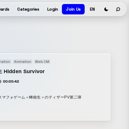
ards
Categories
Login
Join Us
EN
mation
Animation
Web CM
Hidden Survivor
00:00:42
スマフォゲーム＜轉校生＞のティザーPV第二弾