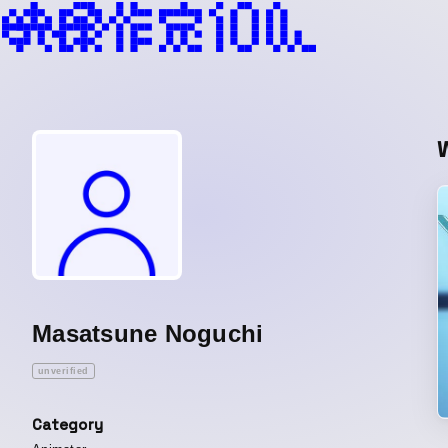
Masatsune Noguchi
unverified
Category