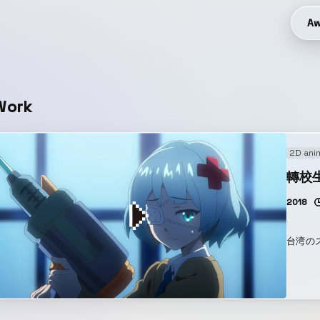
Aw
Work
2D ani
轉校生 
2018
台湾の