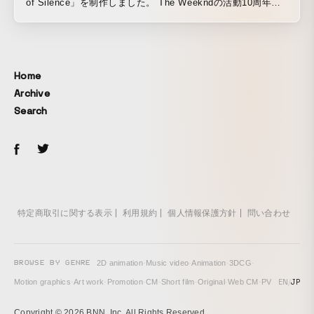
of Silence」を制作しました。 The Weekndの活動10周年の
目玉企画として始動し、50名以上のスタッフとともに約2年
の制作期間を経て完成した全編3DCG作品。世界的人気を誇
る空山基の作品「Sexy Robot」を主役に、壮大な恋愛悲劇を
映像化しました。 HOEDOWNでは、コンセプト、プラン、デ
Home
ィレクション、プロダクションを包括的におこなっていま
Archive
す。
Search
特定商取引に関する表示
利用規約
個人情報保護方針
問い合わせ
BROWSE BY GENRE
2D animation
·
Music video
·
Animation
·
3DCG
·
EN
/
JP
Motion graphics
·
Art work
·
Promotion
·
CM
·
Short film
·
Original
·
Web CM
·
PV
Copyright © 2026 BNN, Inc. All Rights Reserved.