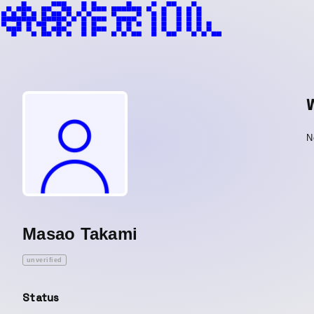
N
Masao Takami
unverified
Status