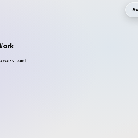
Aw
Work
o works found.