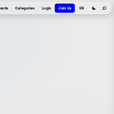
ards
Categories
Login
Join Us
EN