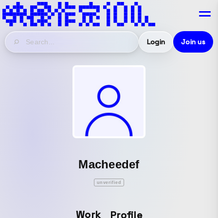
Login
Join us
Macheedef
unverified
Work
Profile