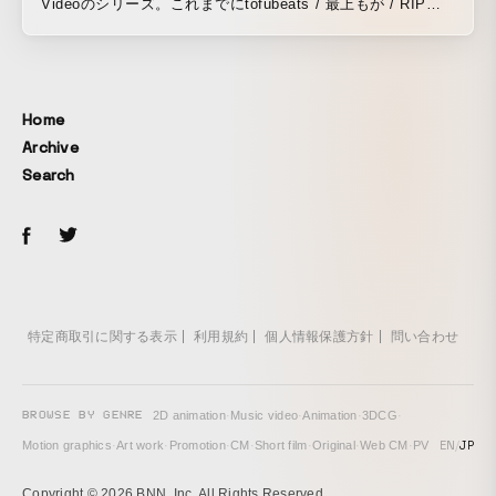
Videoのシリーズ。これまでにtofubeats / 最上もが / RIP
SLYME / banvox / 春風亭一之輔 / KenKen / アイナ・ジ・エ
ンド(BiSH) / 鎮座DOPENESS / H ZETTRIO / 環ROY /
majiko / Pa's Lam System / 山田孝之 / AKKOGORILLA /
Reiなど様々なアーティストとコラボレーション。カルチャー
Home
を超えてアーティストの遊び心が集い、PlayStationとい
Archive
う“遊び場”を表現。
Search
特定商取引に関する表示
利用規約
個人情報保護方針
問い合わせ
BROWSE BY GENRE
2D animation
·
Music video
·
Animation
·
3DCG
·
EN
/
JP
Motion graphics
·
Art work
·
Promotion
·
CM
·
Short film
·
Original
·
Web CM
·
PV
Copyright © 2026 BNN, Inc. All Rights Reserved.