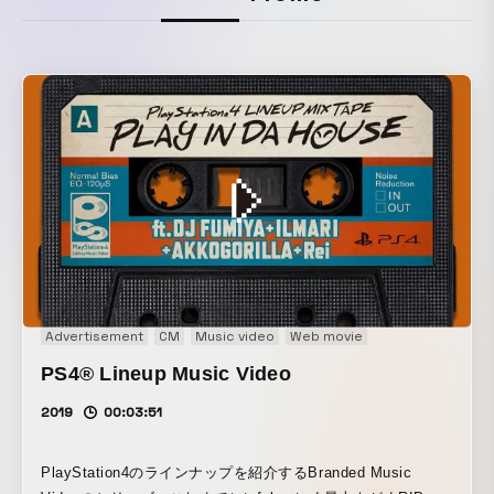
Advertisement
CM
Music video
Web movie
PS4®︎ Lineup Music Video
2019
00:03:51
PlayStation4のラインナップを紹介するBranded Music