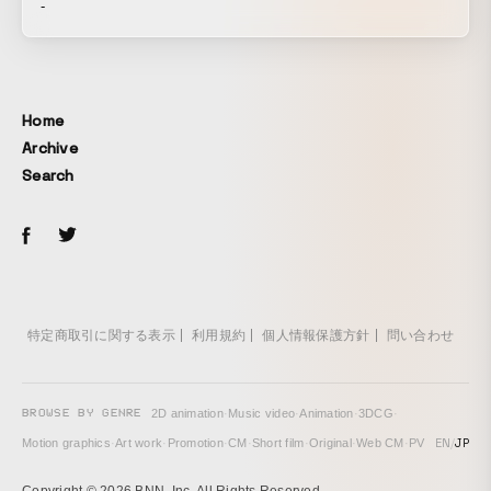
-
Home
Archive
Search
特定商取引に関する表示
利用規約
個人情報保護方針
問い合わせ
BROWSE BY GENRE
2D animation
·
Music video
·
Animation
·
3DCG
·
EN
/
JP
Motion graphics
·
Art work
·
Promotion
·
CM
·
Short film
·
Original
·
Web CM
·
PV