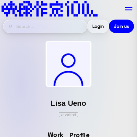
Login
Join us
Lisa Ueno
unverified
Work
Profile