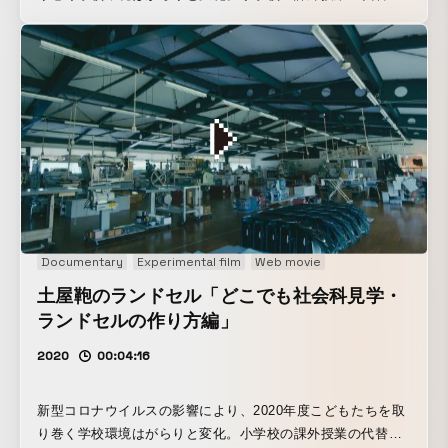
して、オンライン動画を使った社会科見学を実施。 職人の言
葉を通して、ランドセルをつくる時に工夫している点や、小
学生へのメッセージをご紹介します。
Documentary
Experimental film
Web movie
土屋鞄のランドセル「どこでも社会科見学・
ランドセルの作り方編」
2020
00:04:16
新型コロナウイルスの影響により、2020年度こどもたちを取
り巻く学校環境はがらりと変化。小学校の課外授業の代替と