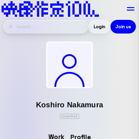
Login
Join us
Koshiro Nakamura
unverified
Work
Profile