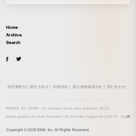
して、オンライン動画を使った社会科見学を実施。 一枚の革
を切り抜いてからランドセルができるまで、流れを追ってご
紹介。工房の様子や働く職人の姿を見学できます。
Home
Archive
Search
特定商取引に関する表示
利用規約
個人情報保護方針
問い合わせ
BROWSE BY GENRE
2D animation
·
Music video
·
Animation
·
3DCG
·
EN
/
JP
Motion graphics
·
Art work
·
Promotion
·
CM
·
Short film
·
Original
·
Web CM
·
PV
Copyright © 2026 BNN, Inc. All Rights Reserved.