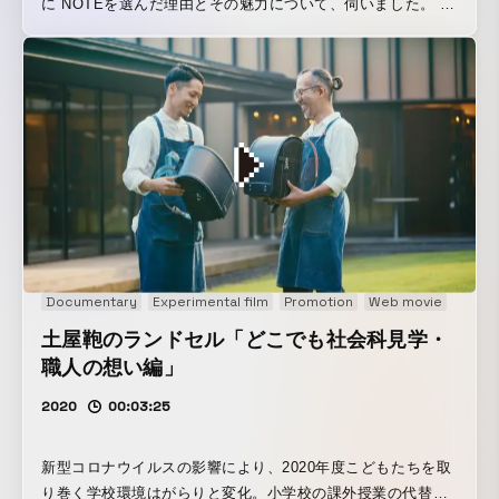
に NOTEを選んだ理由とその魅力について、伺いました。 オ
ーナーさまが自ら語った、軽からNOTEに乗り換えた「決め
手」とは。
Documentary
Experimental film
Promotion
Web movie
土屋鞄のランドセル「どこでも社会科見学・
職人の想い編」
2020
00:03:25
新型コロナウイルスの影響により、2020年度こどもたちを取
り巻く学校環境はがらりと変化。小学校の課外授業の代替と