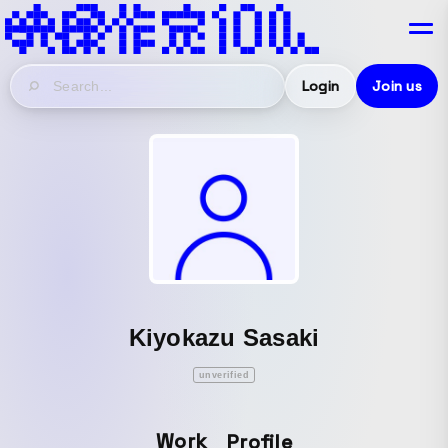
Login
Join us
Kiyokazu Sasaki
unverified
Work
Profile