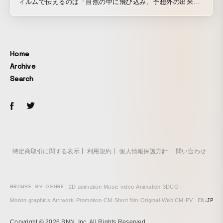
ィルムで伝えるのは「自然の中に飛び込み、予想外の出来事
も、ぜんぶ、面白がってやろう」という精神。４人のラッパ
ー達が、予想外のハプニングを乗り越えながらキャンプ地を
探す前半のロードムービー部分と、1日の終わりにキャンプフ
ァイヤーを囲みながら、即興ラップによるセッションを行う
Home
後半部分で構成。特に注目すべきは、2:32以降の完全即興で
Archive
言葉を繋いで行く「サイファー」のシーン。（＊サイファー
Search
とは、その場に集まったラッパーたちが、それぞれの言葉に
インスピレーションを重ね、連鎖させてゆく、ジャズのセッ
ションに近い言葉のアート。）予測不可能な大自然の中で、
本物のサイファーを実現させるためJKDが選んだ実力派ラッ
パーは、山梨を拠点に精力的に活動するStillichimiyaの「田
我流」と「Big Ben」、卓越したスキルで注目を集める新世
代フリースタイラー「チプルソ」、そして天才ラッパーとし
特定商取引に関する表示
利用規約
個人情報保護方針
問い合わせ
て幅広い活躍をみせる「鎮座DOPENESS」。４人の異才が
紡ぎ出す即興による日本語のアート、そのグルーヴと創造性
を感じられる作品に仕上がった。映像監督には、「女子高生
BROWSE BY GENRE
2D animation
·
Music video
·
Animation
·
3DCG
·
忍者」「世界初かわいい味噌汁」ウェブムービーでも注目を
EN
/
JP
Motion graphics
·
Art work
·
Promotion
·
CM
·
Short film
·
Original
·
Web CM
·
PV
集める鎌谷聡次郎を起用。どんなハプニングも、最高の思い
出になるアウトドアの魔法を、抜群のセンスとリアリティあ
Copyright © 2026 BNN, Inc. All Rights Reserved.