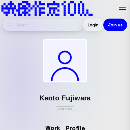
Login
Join us
Kento Fujiwara
unverified
Work
Profile