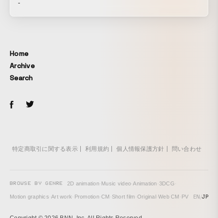
-
Home
Archive
Search
特定商取引に関する表示
利用規約
個人情報保護方針
問い合わせ
BROWSE BY GENRE
2D animation
·
Music video
·
Animation
·
3DCG
·
EN
/
JP
Motion graphics
·
Art work
·
Promotion
·
CM
·
Short film
·
Original
·
Web CM
·
PV