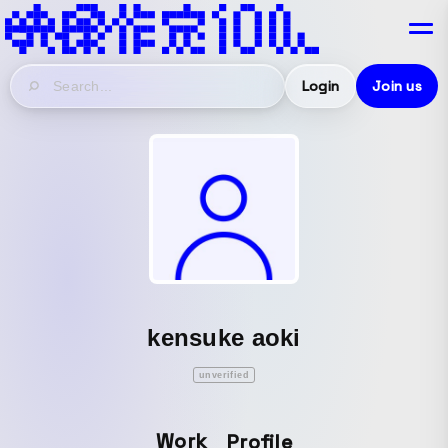
Login
Join us
kensuke aoki
unverified
Work
Profile