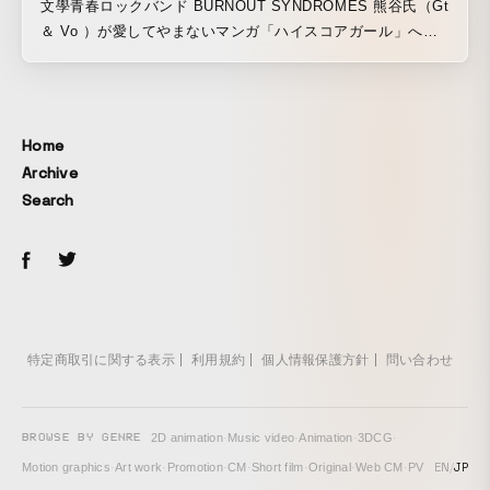
文學青春ロックバンド BURNOUT SYNDROMES 熊谷氏（Gt
＆ Vo ）が愛してやまないマンガ「ハイスコアガール」への
トリビュートソングとして、伝説のカミゲー達をモチーフに
した「青春RPGソング」 のミュージックビデオ。
Home
Archive
Search
特定商取引に関する表示
利用規約
個人情報保護方針
問い合わせ
BROWSE BY GENRE
2D animation
·
Music video
·
Animation
·
3DCG
·
EN
/
JP
Motion graphics
·
Art work
·
Promotion
·
CM
·
Short film
·
Original
·
Web CM
·
PV