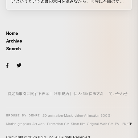
いというという監督の意向を汲みながら、同時に本編のサス
ペンス要素、ヒップなトーンと不穏さを入れ込んでいくこと
も意識した。 技法の遊び心と音楽とのバランスが両立をする
ところを探りながら、デジタルで描いているところに、アナ
ログの水彩を取り入れて手書きの感じを加えたり、決めすぎ
Home
ないレイアウトにこだわった。
Archive
Search
特定商取引に関する表示
利用規約
個人情報保護方針
問い合わせ
BROWSE BY GENRE
2D animation
·
Music video
·
Animation
·
3DCG
·
EN
/
JP
Motion graphics
·
Art work
·
Promotion
·
CM
·
Short film
·
Original
·
Web CM
·
PV
Copyright © 2026 BNN, Inc. All Rights Reserved.