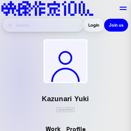
Login
Join us
Kazunari Yuki
unverified
Work
Profile