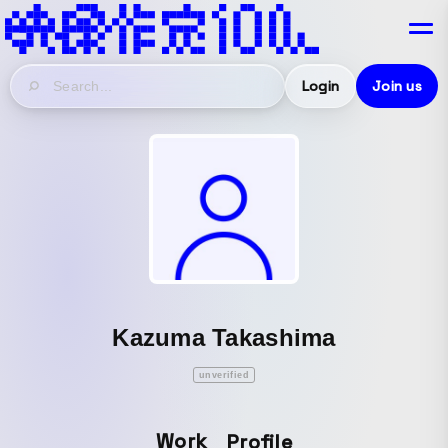
Login
Join us
Kazuma Takashima
unverified
Work
Profile