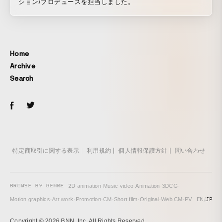
ション/プロデュースを担当しました。
Home
Archive
Search
特定商取引に関する表示
利用規約
個人情報保護方針
問い合わせ
BROWSE BY GENRE
2D animation
·
Music video
·
Animation
·
3DCG
·
EN
/
JP
Motion graphics
·
Art work
·
Promotion
·
CM
·
Short film
·
Original
·
Web CM
·
PV
Copyright © 2026 BNN, Inc. All Rights Reserved.