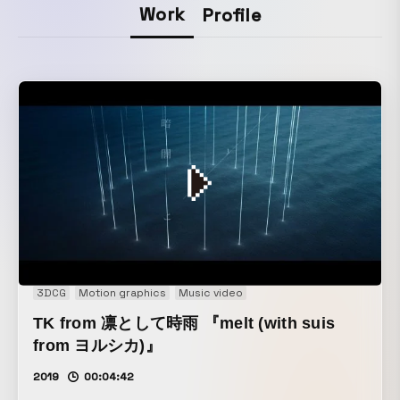
Work
Profile
3DCG
Motion graphics
Music video
TK from 凛として時雨 『melt (with suis
from ヨルシカ)』
2019
00:04:42