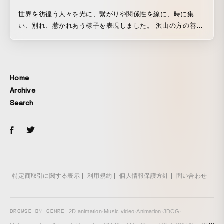
世界を彷徨う人々を光に、繋がりや関係性を線に、時に集
い、別れ、惹かれあう様子を表現しました。 沢山の方の善意
とご協力、事前に作品の手法を参考にさせて頂く事を快諾頂
いた作家様に感謝しかありません。
Home
Archive
Search
特定商取引に関する表示
利用規約
個人情報保護方針
問い合わせ
BROWSE BY GENRE
2D animation
·
Music video
·
Animation
·
3DCG
·