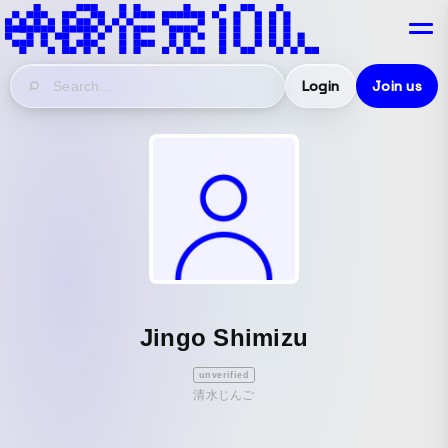
Login
Join us
Jingo Shimizu
unverified
清水じんご