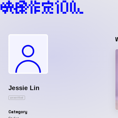
Jessie Lin
unverified
Category