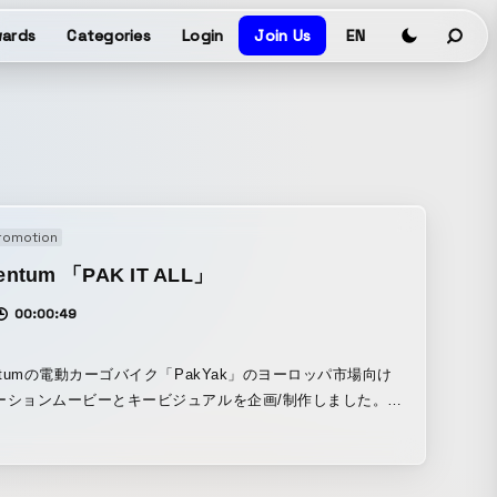
ards
Categories
Login
Join Us
EN
romotion
ntum 「PAK IT ALL」
00:00:49
ntumの電動カーゴバイク「PakYak」のヨーロッパ市場向け
ーションムービーとキービジュアルを企画/制作しました。
Yakのパワフルな積載量と豊富なアクセサリーという2つの特徴
するため、ターゲット層のライフスタイルに基づいた6つの
をデザインしています。アウトドアを楽しんだり、子どもや