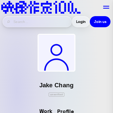
Login
Join us
Jake Chang
unverified
Work
Profile