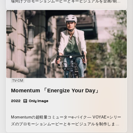
場向けプロモーションムービーとキービジュアルを企画/制作
しました。 PakYakのパワフルな積載量と豊富なアクセサリ
ーという2つの特徴を強調するため、ターゲット層のライフス
タイルに基づいた6つのシーンをデザインしています。アウト
ドアを楽しんだり、子どもやペットと一緒に過ごしたり、さ
まざまなライフスタイルでPakYakが活躍することをアピール
しています。
TV-CM
Momentum 「Energize Your Day」
2022
Only Image
Momentumの超軽量コミューターe-バイク— VOYAE+シリー
ズのプロモーションムービーとキービジュアルを制作しまし
た。 スリムなデザイン、多彩なハンドルバー、内蔵バッテリ