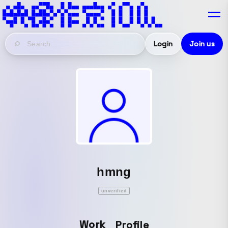
Login
Join us
hmng
unverified
Work
Profile