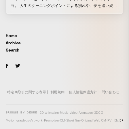
曲。 人生のターニングポイントによる別れや、夢を追い続け
る事への葛藤を「電車」というモチーフで描いた作品。 夜を
ポジティブなイメージで捉えて制作した。
Home
Archive
Search
特定商取引に関する表示
利用規約
個人情報保護方針
問い合わせ
BROWSE BY GENRE
2D animation
·
Music video
·
Animation
·
3DCG
·
EN
/
JP
Motion graphics
·
Art work
·
Promotion
·
CM
·
Short film
·
Original
·
Web CM
·
PV