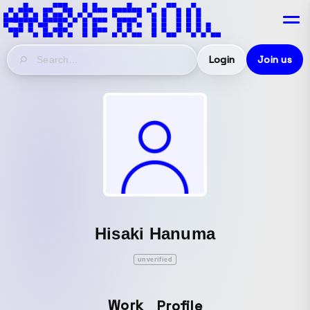
Login
Join us
Hisaki Hanuma
unverified
Work
Profile