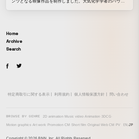
ンツとなる映像作品を制作しました。大気化学学者のパウ
ル・クルッツェン氏が提唱する「人間活動によってつくられ
る地層を“人新世（アントロポセン）“という新たな地質年代
として位置づける」という仮説をもとに、地球の誕生から現
在までを概観。特撮やアニメーション、CGなど多彩な手法を
Home
用いた映像に、環ROY ＋ U-zhaanらの音楽を乗せ、“僕らの
Archive
時代は、地球史になにを残すのだろうか？”という難解なテー
Search
マをポップに表現しました。
特定商取引に関する表示
利用規約
個人情報保護方針
問い合わせ
BROWSE BY GENRE
2D animation
·
Music video
·
Animation
·
3DCG
·
EN
/
JP
Motion graphics
·
Art work
·
Promotion
·
CM
·
Short film
·
Original
·
Web CM
·
PV
Copyright © 2026 BNN, Inc. All Rights Reserved.