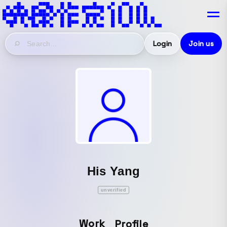
Login
Join us
His Yang
unverified
Work
Profile