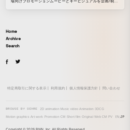
場向けプロモーションムービーとキービジュアルを企画/制作
しました。 PakYakのパワフルな積載量と豊富なアクセサリ
ーという2つの特徴を強調するため、ターゲット層のライフス
タイルに基づいた6つのシーンをデザインしています。アウト
ドアを楽しんだり、子どもやペットと一緒に過ごしたり、さ
Home
まざまなライフスタイルでPakYakが活躍することをアピール
Archive
しています。
Search
特定商取引に関する表示
利用規約
個人情報保護方針
問い合わせ
BROWSE BY GENRE
2D animation
·
Music video
·
Animation
·
3DCG
·
EN
/
JP
Motion graphics
·
Art work
·
Promotion
·
CM
·
Short film
·
Original
·
Web CM
·
PV
Copyright © 2026 BNN, Inc. All Rights Reserved.