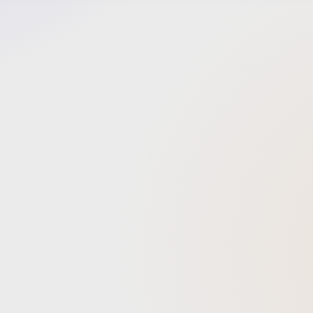
やかんや盛
ーマで
て大暴
さきな
なの！
には覇
間、みた
ると二
フォー
愛いな
して〜るのイメー
ました。疾走感
OPの
内容で
アニメ
ちらは
好きで
回念願
アニメ
す！