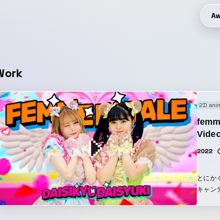
Aw
Work
2D ani
fem
Vide
2022
とにか
キャンディ
で、疾
くて、