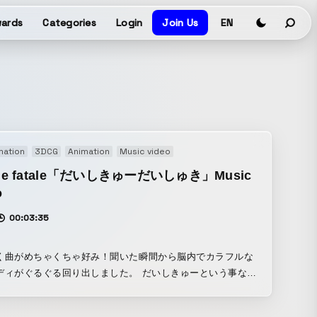
ards
Categories
Login
Join Us
EN
mation
3DCG
Animation
Music video
me fatale「だいしきゅーだいしゅき」Music
o
00:03:35
く曲がめちゃくちゃ好み！聞いた瞬間から脳内でカラフルな
がぐるぐる回り出しました。 だいしきゅーという事なの
走感があってわちゃわちゃしててとにかく可愛い映像にした
衣装もたくさん用意してもらったり、バイクや小道具やなん