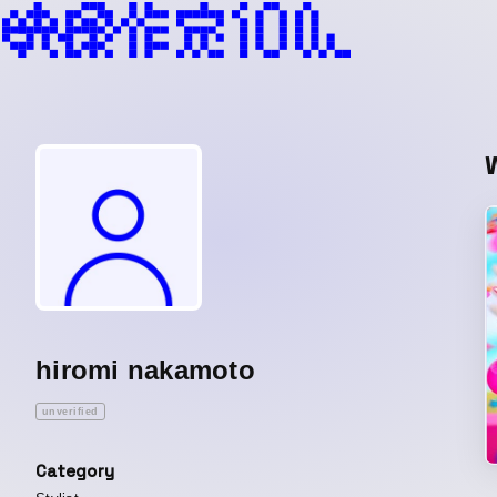
hiromi nakamoto
unverified
Category