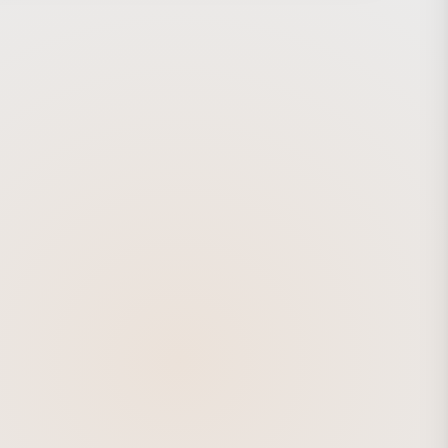
りだくさんで撮影しました。 寝る時に見る夢、というテ
、大至急起きなきゃいけないのに夢の世界から起きられなく
走！みたいな感じ。あと、この夢はかなのちゃんの夢なのか
ちゃんが見てる夢なのか、二人の夢の覇権争い、どっちの夢
？みたいなイメージのストーリーで企画しました。（最終的
権争い要素は無くなって、もうちょっと夢の世界、可愛い空
いなイメージに落とし込みましたが・・・。） 曲を聞いて
人がスポーツをしているイメージが湧いてきて、野球のユニ
ムをギャル風に着こなしてる絵が思い浮かんでこれは絶対可
と思ってやらせてもらいました。（あややのトロピカ〜ル恋
ジですｗ） バイクも無理を言って撮らせてもらい
といえばバイク。 アニメーションも豪華で、ど頭の
アニメーションはmisaさんに、女の子の見てる夢の中という
お願いしました。めちゃくちゃ可愛くて最高です。 １サビの
ーションは、悪夢を吹き飛ばすというシーンなのですが、こ
らっパルさんが作ってくれました。らっパルさんはずっと大
いつかお仕事できたらなぁ・・・なんて憧れてましたが、今
かなって嬉しかったです。 野球のシーンのど派手エフェクト
は、もうエフェクトアニメといえばの信頼の畳谷哲也くんで