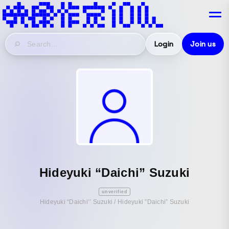
Login
Join us
Hideyuki “Daichi” Suzuki
unverified
Hideyuki “Daichi‘’ Suzuki / Hideyuki ”Daichi” Suzuki