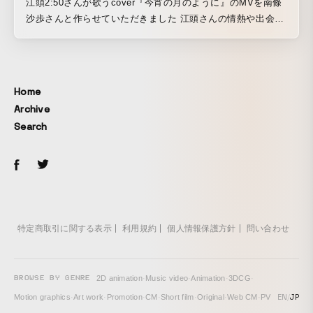
江頭2:50さんが歌うcover『今宵の月のように』のMVを南條
沙歩さんと作らせていただきました 江頭さんの情熱や出会っ
てきた人達、過ごした時間を感じながら生まれた作品です。
Home
Archive
Search
特定商取引に関する表示
利用規約
個人情報保護方針
問い合わせ
BROWSE BY GENRE
2D animation
·
Music video
·
Animation
·
3DCG
·
EN
/
JP
Motion graphics
·
Art work
·
Promotion
·
CM
·
Short film
·
Original
·
Web CM
·
PV