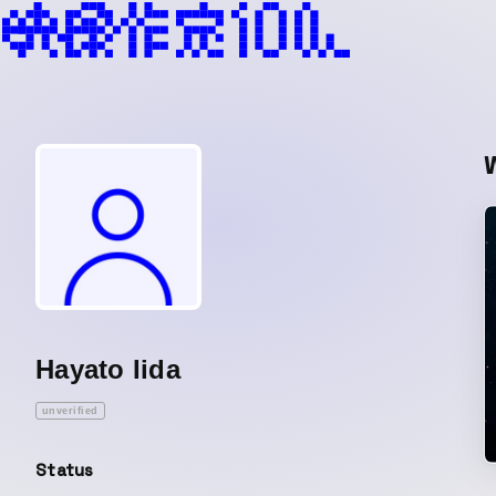
Hayato Iida
unverified
Status