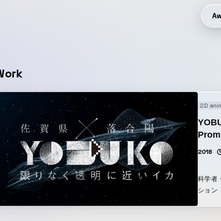
Aw
Work
2D ani
YOBU
Prom
2018
科学者
ション