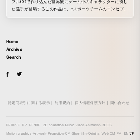
フルCGで作り込んだ世界観にゲーム中のキャラクターに扮し
た選手が登場するこの作品は、eスポーツチームのコンセプト
ムービーとして新たな試みでした。
Home
Archive
Search
特定商取引に関する表示
利用規約
個人情報保護方針
問い合わせ
BROWSE BY GENRE
2D animation
·
Music video
·
Animation
·
3DCG
·
EN
/
JP
Motion graphics
·
Art work
·
Promotion
·
CM
·
Short film
·
Original
·
Web CM
·
PV