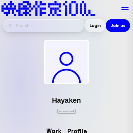
Login
Join us
Hayaken
unverified
Work
Profile