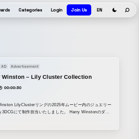
ards
Categories
Login
Join Us
EN
AD
Advertisement
 Winston – Lily Cluster Collection
00:00:30
 Winston LilyClusterリングの2025年ムービー内のジュエリー
3DCGにて制作担当いたしました。 Harry Winstonのダイ
ドの輝きとジュエリーの造形を超現実的な質感と光、モーシ
描きました。