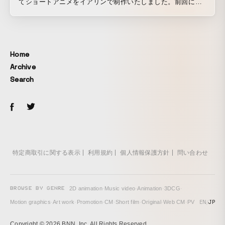
てショートアニメをイアリンで制作いたしました。前回に引
き続き、川サキが監督を務めています。 アニメ用のキャラク
ターデザインと作監は今年からイアリン所属の黒岩。 また同
じく今年からイアリン所属のアーロンも日本のアニメ作画に
挑戦しました。 社内スタッフと、社外スタッフと連携して大
Home
勢のスタッフが参加しています。
Archive
Search
特定商取引に関する表示
利用規約
個人情報保護方針
問い合わせ
BROWSE BY GENRE
2D animation
·
Music video
·
Animation
·
3DCG
·
EN
/
JP
Motion graphics
·
Art work
·
Promotion
·
CM
·
Short film
·
Original
·
Web CM
·
PV
Copyright © 2026 BNN, Inc. All Rights Reserved.