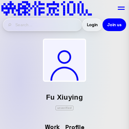
Login
Join us
Fu Xiuying
unverified
Work
Profile