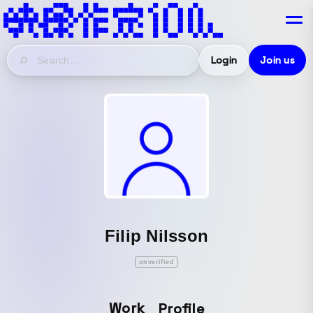
Login
Join us
Filip Nilsson
unverified
Work
Profile