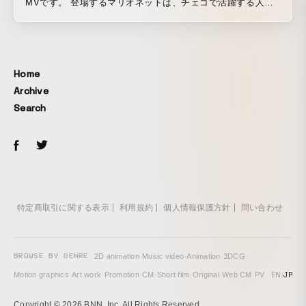
MVです。 登場するマリオネットは、チェコで活躍する人形
作家の林由未さんに制作頂きました。
Home
Archive
Search
特定商取引に関する表示
利用規約
個人情報保護方針
問い合わせ
BROWSE BY GENRE
2D animation
·
Music video
·
Animation
·
3DCG
·
EN
/
JP
Motion graphics
·
Art work
·
Promotion
·
CM
·
Short film
·
Original
·
Web CM
·
PV
Copyright © 2026 BNN, Inc. All Rights Reserved.