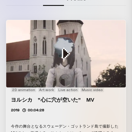
2D animation
Art work
Live action
Music video
Performance
ヨルシカ ”心に穴が空いた” MV
2019
00:04:28
今作の舞台となるスウェーデン・ゴットランド島で撮影した