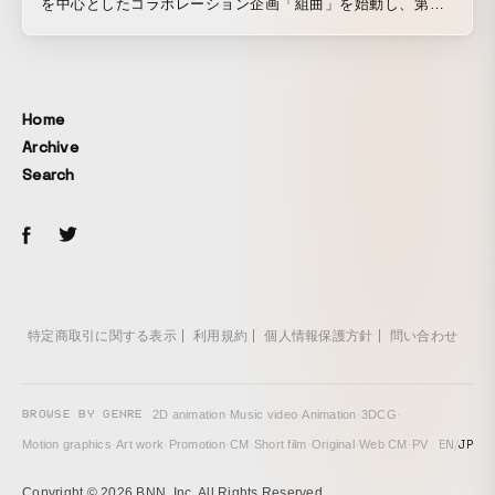
を中心としたコラボレーション企画「組曲」を始動し、第二
弾コラボ企画として展開した大森靖子さん楽曲提供による
「イマジナリーフレンド」です。
Home
Archive
Search
特定商取引に関する表示
利用規約
個人情報保護方針
問い合わせ
BROWSE BY GENRE
2D animation
·
Music video
·
Animation
·
3DCG
·
EN
/
JP
Motion graphics
·
Art work
·
Promotion
·
CM
·
Short film
·
Original
·
Web CM
·
PV
Copyright © 2026 BNN, Inc. All Rights Reserved.