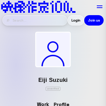
Login
Join us
Eiji Suzuki
unverified
Work
Profile