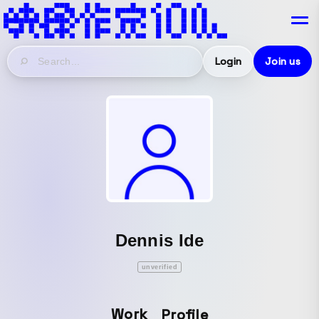
Login
Join us
Dennis Ide
unverified
Work
Profile