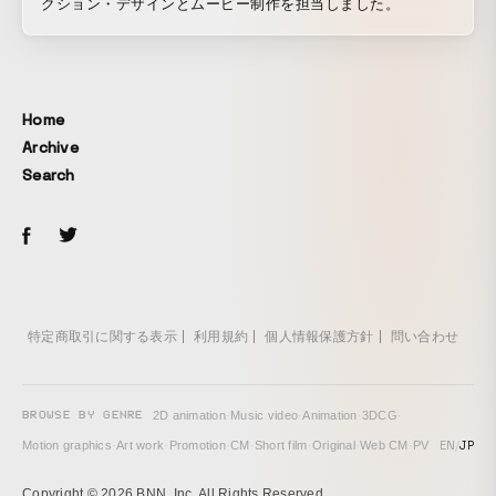
クション・デザインとムービー制作を担当しました。
Home
Archive
Search
特定商取引に関する表示
利用規約
個人情報保護方針
問い合わせ
BROWSE BY GENRE
2D animation
·
Music video
·
Animation
·
3DCG
·
EN
/
JP
Motion graphics
·
Art work
·
Promotion
·
CM
·
Short film
·
Original
·
Web CM
·
PV
Copyright © 2026 BNN, Inc. All Rights Reserved.