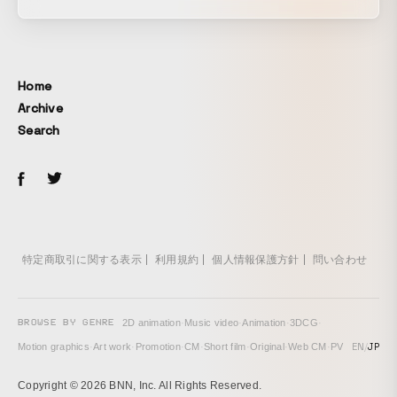
MAX MARA 展は 2018 年 10 月 26 日から 11 月 10 日ま
で、大阪・阪急うめだホールにて開催。ブランドの歴史や丹
念なものづくりを物語る広範なアーカイブ資料と、デジタル
コンテンツをミックスすることを目指しました。 イベントの
Home
目玉として、3D スキャンを駆使して高さ 5m の「テディベ
Archive
アコート」を作成。来場者がコートの色を選ぶと、その色に
Search
ちなんだアニメーションが巨大コートの上に 360° プロジェ
クションマッピングされる仕組みになっていました。そのイ
ンスタレーションを活用したファッションショーや、別コー
ナーでは自分の名前で maxmaragram が作れるデジタルイン
スタレーションなど様々な催しも企画・開発させていただき
ました。
特定商取引に関する表示
利用規約
個人情報保護方針
問い合わせ
BROWSE BY GENRE
2D animation
·
Music video
·
Animation
·
3DCG
·
EN
/
JP
Motion graphics
·
Art work
·
Promotion
·
CM
·
Short film
·
Original
·
Web CM
·
PV
Copyright © 2026 BNN, Inc. All Rights Reserved.