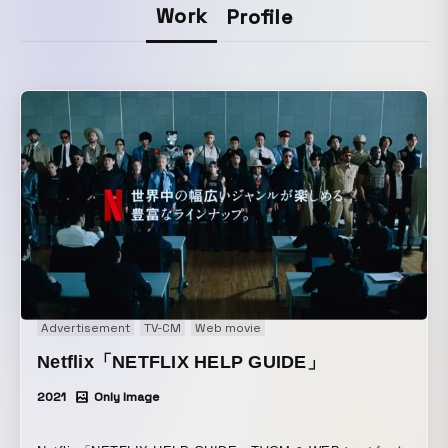
Work
Profile
Advertisement
TV-CM
Web movie
Netflix「NETFLIX HELP GUIDE」
2021
Only Image