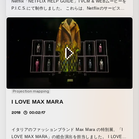
Netflix「NETFLIX HELP GUIDE」TVCM & WEBムービーを
P.I.C.S.にて制作しました。 これらは、Netflixのサービスの
楽しみ方を改めて紹介する「NETFLIX HELP GUIDE」キャ
ンペーンの一環として連動して制作されました。 スリリング
な刑事ドラマをモチーフにドラマタイズされた構成でNetflix
が提供する映像作品のスケール感に倣い、ムービー内で起こ
る事件も世界各国の刑事、機動隊、何十台もの警察車両など
が大集結するスケールの大きな演出に仕上がりました。
Projection mapping
I LOVE MAX MARA
2018
00:02:17
イタリアのファッションブランド Max Mara の特別展、「I
LOVE MAX MARA」の総合演出を担当しました。 I LOVE