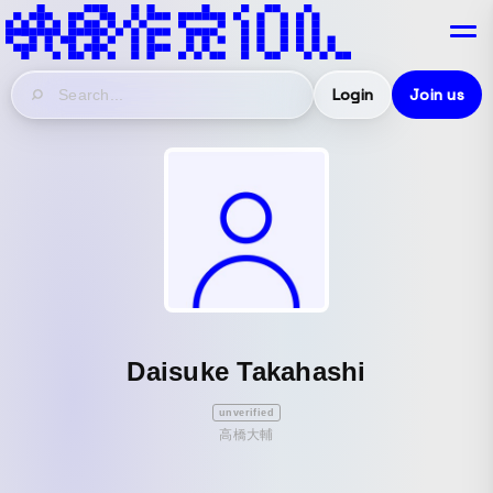
Login
Join us
Daisuke Takahashi
unverified
高橋大輔