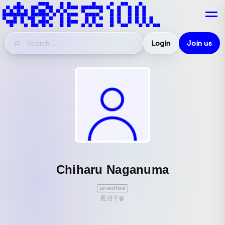
Login
Join us
Chiharu Naganuma
unverified
長沼千春