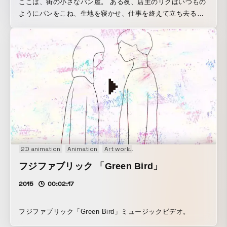
ここは、街の小さなパン屋。 ある夜、店主のリクはいつもの
ようにパンをこね、生地を寝かせ、仕事を終えて立ち去る。
ガチャガチャ・・・突如店内に、不穏な音が響き渡る。 泥棒
が忍び込み、レジをピッキングしている音だった。 冷蔵庫で
寝ていたクリームパンの生地たち。 その音に思わず目を覚ま
して、「ウワァァン」と、泣き出してしまう。 その声が、泥
棒に見つかってしまい……危機一髪！？ 果たして「パンの赤
ちゃん」たちは、この危機を乗り切ることができるの
か・・・？
2D animation
Animation
Art work
Audio visual performance
I
フジファブリック 「Green Bird」
2015
00:02:17
フジファブリック「Green Bird」ミュージックビデオ。