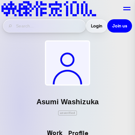
Login
Join us
Asumi Washizuka
unverified
Work
Profile