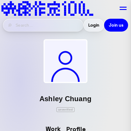
Login
Join us
Ashley Chuang
unverified
Work
Profile