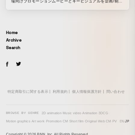
場向けプロモーションムービーとキービジュアルを企画/制作
しました。 PakYakのパワフルな積載量と豊富なアクセサリ
ーという2つの特徴を強調するため、ターゲット層のライフス
タイルに基づいた6つのシーンをデザインしています。アウト
ドアを楽しんだり、子どもやペットと一緒に過ごしたり、さ
Home
まざまなライフスタイルでPakYakが活躍することをアピール
Archive
しています。
Search
特定商取引に関する表示
利用規約
個人情報保護方針
問い合わせ
BROWSE BY GENRE
2D animation
·
Music video
·
Animation
·
3DCG
·
EN
/
JP
Motion graphics
·
Art work
·
Promotion
·
CM
·
Short film
·
Original
·
Web CM
·
PV
Copyright © 2026 BNN, Inc. All Rights Reserved.