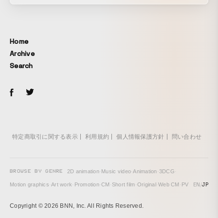
Home
Archive
Search
特定商取引に関する表示
利用規約
個人情報保護方針
問い合わせ
BROWSE BY GENRE
2D animation
·
Music video
·
Animation
·
3DCG
·
EN
/
JP
Motion graphics
·
Art work
·
Promotion
·
CM
·
Short film
·
Original
·
Web CM
·
PV
Copyright © 2026 BNN, Inc. All Rights Reserved.