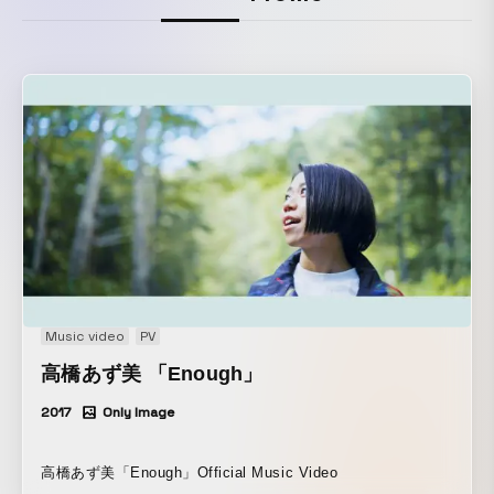
Music video
PV
高橋あず美 「Enough」
2017
Only Image
高橋あず美「Enough」Official Music Video