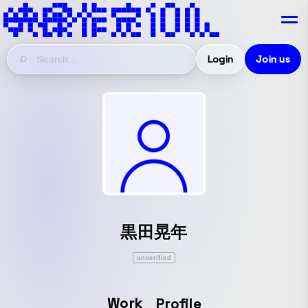
Login
Join us
黒田晃年
unverified
Work
Profile