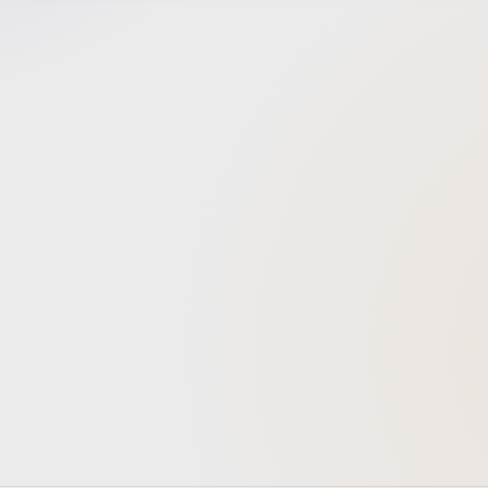
日々が
たり再
挫折・