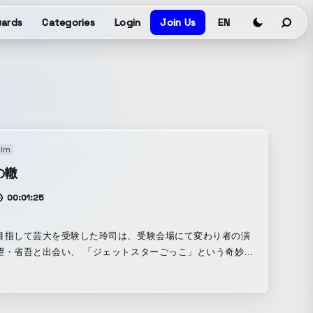
ards
Categories
Login
Join Us
EN
ilm
の轍
00:01:25
目指して芸大を受験した玲司は、受験会場にて変わり者の演
望・省吾と出会い、 「ジェットスターごっこ」という奇妙な
教わる。 日々の創作のなかで省吾のモノの見方や演出論に影
け続け、想像力に満ちた毎日…。 しかし大学卒業後は仲間た
交流も遠のき、玲司自身の俳優生活も思うようにいかない