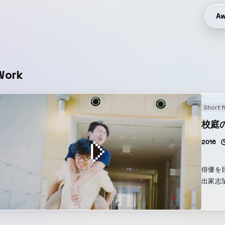
Aw
Work
Short f
校庭
2016
俳優を
出家志
遊びを
響を受
ちとの