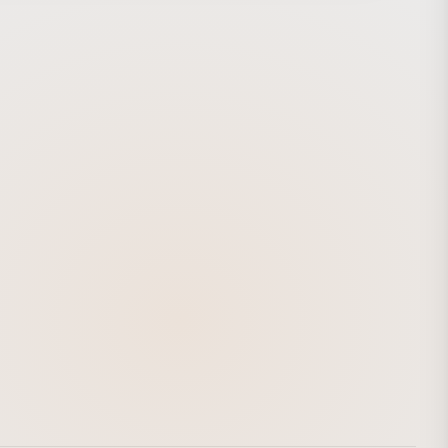
続く。 そんな折、玲司は新宿の家電量販店で働く省吾とばっ
会する…。 目に見えない感覚と向き合う若者たちの、上京・
再起の物語。