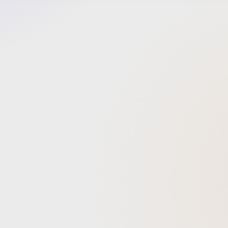
「時に
うメッ