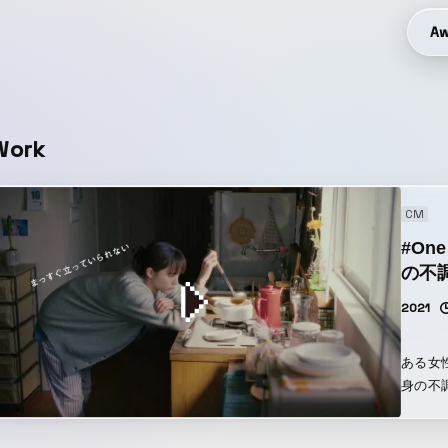
Aw
Work
CM
#On
の不
2021
ある女
身の不
の女性
いつも