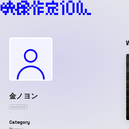
金ノヨン
unverified
Category