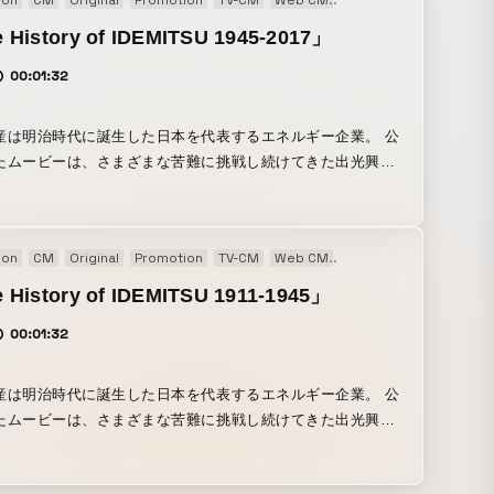
ion
CM
Original
Promotion
TV-CM
Web CM
Web movie
、さまざまな苦難に挑戦し続けてきた出光興産と、 戦後輝か
長を遂げた日本が共に歩んできた歴史をペーパークラフトで
 History of IDEMITSU 1945-2017」
たストップモーション・アニメーションです。登場するオブ
00:01:32
トは全て紙で出来ています。 平面でありながら奥行き感のあ
た。 レーザーカッターで厚手のクラフト紙を切
１コマずつ置き換え、 カメラワークとクラフト紙の位置や距
産は明治時代に誕生した日本を代表するエネルギー企業。 公
しずつ動かしながら18日間をかけて撮影した力作です。 こ
たムービーは、さまざまな苦難に挑戦し続けてきた出光興産
の大きな要でもある日の昇るシーンも、実際に太陽（照明）
後輝かしい成長を遂げた日本が共に歩んできた歴史をペーパ
ずつ動かしながらアニメーションをしています。 情緒ある音
フトで表現したストップモーション・アニメーションです。
もぜひご注目ください。 撮影やペーパークラフト制作
るオブジェクトは全て紙で出来ています。 平面でありながら
ion
CM
Original
Promotion
TV-CM
Web CM
Web movie
が覗けるメイキングムービーも公開になりました。 こちらも
感のある映像に仕上げました。 情緒ある音楽や効果音にもぜ
Making of History【出光興産】』
目ください。
 History of IDEMITSU 1911-1945」
com/199440756
00:01:32
産は明治時代に誕生した日本を代表するエネルギー企業。 公
たムービーは、さまざまな苦難に挑戦し続けてきた出光興産
後輝かしい成長を遂げた日本が共に歩んできた歴史をペーパ
フトで表現したストップモーション・アニメーションです。