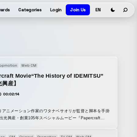
ards
Categories
Login
Join Us
EN
opmotion
Web CM
craft Movie“The History of IDEMITSU”
光興産】
00:02:14
りアニメーション作家のワタナベサオリが監督と脚本を手掛
出光興産・創業105年スペシャルムービー『Papercraft
The History of IDEMITSU』が公開中です。 出光興産は明
に誕生した日本を代表するエネルギー企業。 公開されたムー