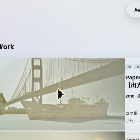
Aw
Work
PV
St
Paper
【出
2016
コマ撮
けた、 
Movie 
治時代