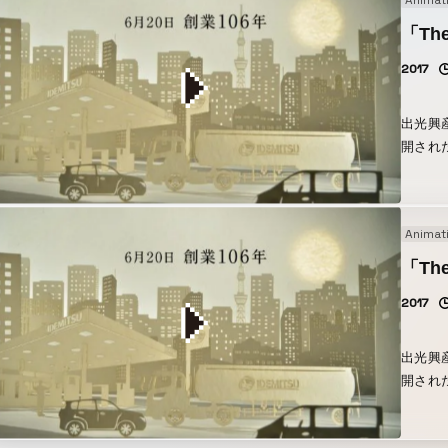
Animat
ビーは
しい成
「The
表現し
2017
ジェク
る映像に仕上げまし
り出し
出光興
離を少
開され
の作品
と、戦
を少し
ークラ
楽や効果音に
登場す
Animat
の様子
奥行き
ぜひご覧ください↓ 『The 
ひご注
「The
vimeo.
2017
出光興
開され
と、戦
ークラ