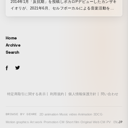
2014年1月「反抗期」を投稿しボカロPデビューしたカンザキ
イオリが、2021年6月、セルフボーカルによる音楽活動を本
格始動し、7月23日、初のワンマンライブ「カンザキイオリ
第一回公演”不器用な男”」を開催しました。動画は、ライブ
時の一部を編集したMUSIC VIDEOとなっています。
Home
Archive
Search
特定商取引に関する表示
利用規約
個人情報保護方針
問い合わせ
BROWSE BY GENRE
2D animation
·
Music video
·
Animation
·
3DCG
·
EN
/
JP
Motion graphics
·
Art work
·
Promotion
·
CM
·
Short film
·
Original
·
Web CM
·
PV