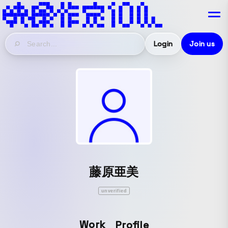
Login
Join us
藤原亜美
unverified
Work
Profile