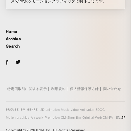
メで 背景をモーショングラフィックで制作してます。
Home
Archive
Search
特定商取引に関する表示
利用規約
個人情報保護方針
問い合わせ
BROWSE BY GENRE
2D animation
·
Music video
·
Animation
·
3DCG
·
EN
/
JP
Motion graphics
·
Art work
·
Promotion
·
CM
·
Short film
·
Original
·
Web CM
·
PV
Copyright © 2026 BNN, Inc. All Rights Reserved.