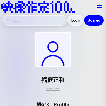
Login
Join us
福庭正和
unverified
Work
Profile