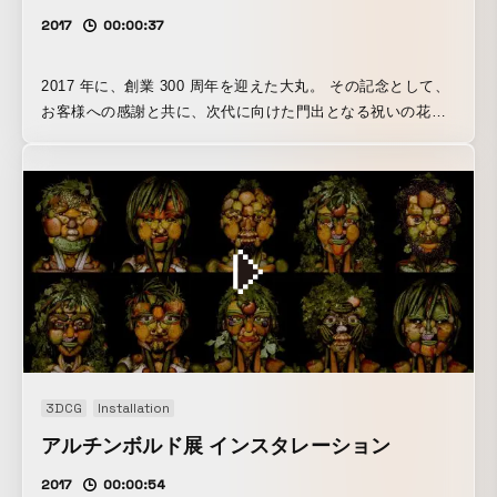
2017
00:00:37
2017 年に、創業 300 周年を迎えた大丸。 その記念として、
お客様への感謝と共に、次代に向けた門出となる祝いの花が
集ってできた、鏡のインスタレーションを企画・制作しまし
た。 約 800 の可動モーターによって、全長 5 メートル、高
さ 3 メートルの楕円を埋め尽くす約 3,000 本の花びらの開閉
を制御、また設置されたセンサーで、前に立つ人の姿を感知
して鏡のように形を映しだしたり、プログラムされた文字や
模様も描きだします。
3DCG
Installation
アルチンボルド展 インスタレーション
2017
00:00:54