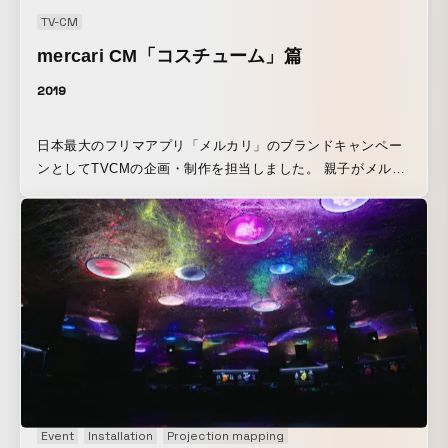
されていきます。
TV-CM
mercari CM「コスチューム」篇
2019
日本最大のフリマアプリ「メルカリ」のブランドキャンペー
ンとしてTVCMの企画・制作を担当しました。 親子がメルカ
リで探していた商品たちは、実はロボットコスチュームの工
作アイテムだった。そんな、モノに新たな価値を見出し、そ
の価値が他の誰かにつながっていくストーリーを、実際のア
プリデザインをベースに描いています。
Event
Installation
Projection mapping