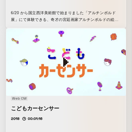
6/20 から国立西洋美術館で始まりました「アルチンボルド
展」にて体験できる、奇才の宮廷画家アルチンボルドの絵画
になれるインスタレーションを企画・開発しました。 また、
それに伴い放送される NHK 総合 7/5 水 19:30～「(^○^)顔面
白TV」という番組内で、本インスタレーションの開発過程を
取材いただきました。
Web CM
こどもカーセンサー
2018
00:01:16