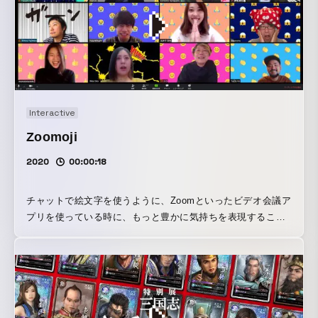
会場にいるロボットを操作することでイベントを楽しむこと
ができたり、ロボットのスピーカーを通じて現地の人とのコ
ミュニケーションをとることができます。また、オンライン
予約スケジューリング機能を搭載しており、イベントのタイ
ムスケジュール、導入台数に合わせて柔軟にロボットの稼働
をスケジューリングすることが可能です。 今後は、課金シス
テムとの連携、現地への映像投射機能などのアップデートを
Interactive
予定しており、美術展示だけでなく、商品発表会や各種屋内
Zoomoji
展示イベントなどでご活用いただけるサービスとして展開し
ていきます。ご興味のある方は「hello@whatever.co」ま
2020
00:00:18
で、お問い合わせください。
チャットで絵文字を使うように、Zoomといったビデオ会議ア
プリを使っている時に、もっと豊かに気持ちを表現すること
ができる背景画像を作成しました。 まずは以下のリンクから
お好きなZoomoji画像をダウンロードしてください。 絵文字
シリーズと、漫画表現シリーズの2つをご用意しました（無料
ですのでご自由にお使いください！）。 あとはZoomの設定
を開き、「バーチャル背景」で使いたいZoomoji画像をアッ
プロードし、ビデオ会議をしながら好きなタイミングでスイ