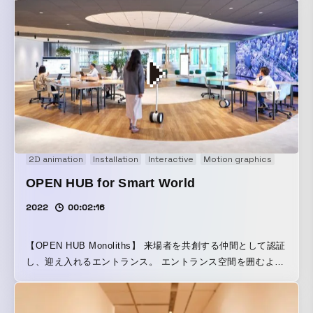
しました。 看板に描かれたロゴが飛び出す / 巨大なモンスタ
ーがビルを舞台に動き回る / ビルに棲みついた大量のゴース
トを吸いこむ / ビルの中から巨大な人が覗いてくるといった
独自作品に加え、藍にいなさんや雪下まゆさんなど様々な領
域で活躍する総勢24名のアーティストともコラボレーショ
ン。計28作品のARミューラルアートを一挙に体験できます。
App Clipを活用することでアプリをダウンロードする手間を
省き、ビルの壁面に描かれたQRコードを読み込むだけで様々
なアーティストの作品をARで鑑賞することができます。
2D animation
Installation
Interactive
Motion graphics
OPEN HUB for Smart World
2022
00:02:16
【OPEN HUB Monoliths】 来場者を共創する仲間として認証
し、迎え入れるエントランス。 エントランス空間を囲むよう
に立ち並ぶ7台の等身大ディスプレイは、入館手続きシステム
と連携し、ゲストのイニシャルや職業などから生成されたパ
ーソナルなグラフィック(OPEN HUB Personal Logo)が没入