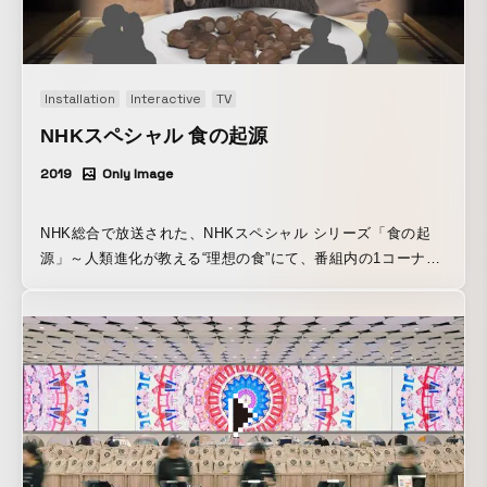
1月5日(日)
Installation
Interactive
TV
NHKスペシャル 食の起源
2019
Only Image
NHK総合で放送された、NHKスペシャル シリーズ「食の起
源」～人類進化が教える“理想の食”にて、番組内の1コーナー
としてプロジェクションショーを企画、制作しました。食の
テーマの起源を探るため、TOKIOメンバーが人類の祖先まで
時代を遡り進化の歴史を描く「食の起源 タイムマシン」を担
当しています。 https://www.nhk.or.jp/special/shoku/ 放送さ
れたプロジェクションショーはこちらでご覧いただけます。
◆第1集 https://www.nhk.or.jp/special/shoku/series/01/ ◆第
2集 https://www.nhk.or.jp/special/shoku/series/02/ ◆第3集
https://www.nhk.or.jp/special/shoku/series/03/ ◆第4集
https://www.nhk.or.jp/special/shoku/series/04/ また、渋谷