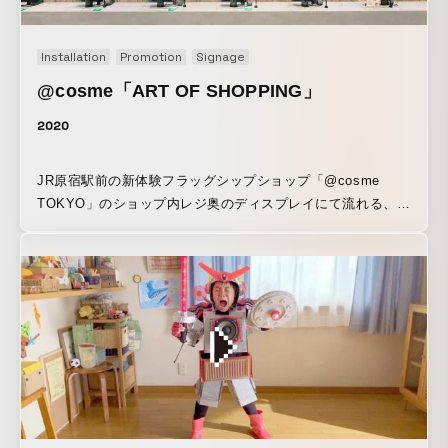
スクランブルスクエアで開催していた「おいしいって、な
に？展」で展示されている、TOKIOが番組内で体験した「食
Installation
Promotion
Signage
と人類の進化６億年の旅」を実際に体験できるデジタルコン
@cosme「ART OF SHOPPING」
テンツ「食の起源 タイムマシン」も企画、制作しています。
https://www.nhk.or.jp/plusx/event/oishii/
2020
JR原宿駅前の新体験フラッグシップショップ「@cosme
TOKYO」のショップ内レジ奥のディスプレイにて流れる、ジ
ェネラティブムービー「ART OF SHOPPING」を企画、制作
しました。 「ART OF SHOPPING」は、@cosme TOKYO
の店舗にて購入された商品画像や商品情報、購入時間などの
商品情報（POSデータ）を使用し、万華鏡のような模様をリ
アルタイムで生成していく映像作品です。口コミ件数やベス
トコスメなど、@cosmeが持つ様々な独自データとかけ合わ
せることで、直近の店舗データから多種多様なデザインが視
覚的に生成されるシステムを開発しています。さらに、店舗
が賑わっている時は、万華鏡のデザインもダイナミックに動
くなど、店舗での購買行動そのものが、リアルタイムに反映