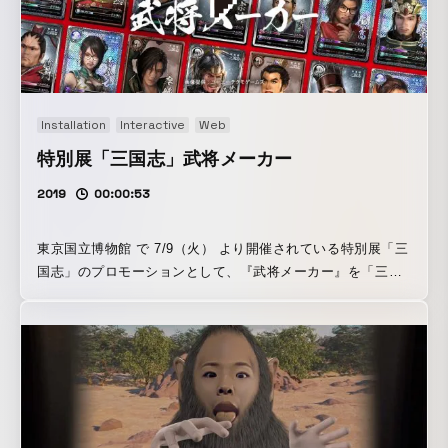
ッチングしてご使用ください。 ダウンロードはこちらから。
https://www.dropbox.com/sh/86uhlesygk9vilw/AAB94mvxB
ZQ88_VkuzKvFTZ5a?dl=0 ※必須動作環境は、Zoom公式サ
イトをご参照ください。 ※Zoomを使ったミーティング以外
でも、背景画像を設定できるすべてのサービスでご使用いた
Installation
Interactive
Web
だけます。
特別展「三国志」武将メーカー
2019
00:00:53
東京国立博物館 で 7/9（火） より開催されている特別展「三
国志」のプロモーションとして、『武将メーカー』を「三国
志」展覧会チームと企画・開発しました。武将メーカーは、
顔写真をアップロードすると、 コーエーテクモゲームスの
「三國志」「真・三國無双」シリーズの武将ビジュアルと合
成され、新たな”名”と”エピソード”を持った架空の武将が誕生
するコンテンツです。 日中文化交流協定締結40周年記
念 特別展「三国志」 東京国立博物館：2019年7月9日(火)~9
月16日(月・祝) 九州国立博物館：2019年10月1日(火)~2020年