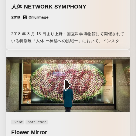
人体 NETWORK SYMPHONY
2018
Only Image
2018 年 3 月 13 日より上野・国立科学博物館にて開催されて
いる特別展「人体 ー神秘への挑戦ー」において、インスタレ
ーション「人体 NETWORK SYMPHONY」を企画・製作し
ました。 最新科学が描き出した、美しく騒がしい“人体の中
の巨大ネットワーク”を体感することができます。 また、今
回の展示期間に合わせ、展示内容を 3D シュミレーションし
たスペシャル WEB コンテンツも制作しました（※PC の
み）。まるで「人体 NETWORK SYMPHONY」にいるかの
ような、ビジュアライゼーションを疑似体験できます。
https://www.nhk.or.jp/kenko/jintai/networksymphony/
Event
Installation
Flower Mirror