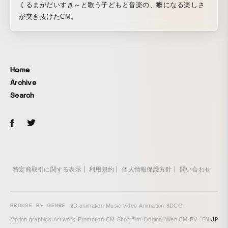
くるまがだいすき～と歌う子どもと音楽の、癖になる楽しさ
が突き抜けたCM。
Home
Archive
Search
特定商取引に関する表示
利用規約
個人情報保護方針
問い合わせ
BROWSE BY GENRE
2D animation
·
Music video
·
Animation
·
3DCG
·
EN
/
JP
Motion graphics
·
Art work
·
Promotion
·
CM
·
Short film
·
Original
·
Web CM
·
PV