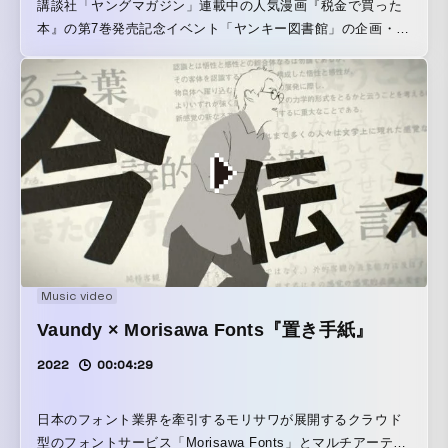
講談社「ヤングマガジン」連載中の人気漫画『税金で買った
本』の第7巻発売記念イベント「ヤンキー図書館」の企画・制
作を担当しました。 『税金で買った本』はヤンキーくんの図
書館お仕事漫画です。そこで、ド派手にデコレーションされ
たヤンキーなトラックの移動式図書館「ヤンキー図書館」を
制作。渋谷キャスト ガーデンにて新刊発売イベントを実施し
ました。図書館になっているトラックの荷台に上がって、コ
ミックス全巻や関連書籍を借りて読書スペースで閲覧するこ
とが可能になっており、第7巻を発売日前にフライングで読む
こともできました。 また、『税金で買った本』の物語に触れ
ることのできる特別展示も用意され、『税金で買った本』を
初めて知る来場者の方々も、イベントを目当てに訪れた作品
ファンの方々も、作品の世界観を楽しむことのできるイベン
Music video
トとなり、2日間で延べ1,360人の方に来場いただきました。
Vaundy × Morisawa Fonts『置き手紙』
2022
00:04:29
日本のフォント業界を牽引するモリサワが展開するクラウド
型のフォントサービス「Morisawa Fonts」とマルチアーティ