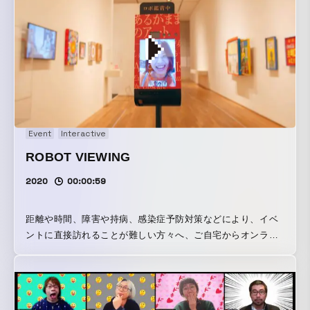
感のある演出で投影され OPEN HUBメンバーの一員として
迎え入れます。 生成された「OPEN HUB Personal Logo」
は、「OPEN HUB」でのオンライン/オフラインのアクティ
ビティによって変化する、リアルとバーチャルを横断するコ
ミュニケーションのシンボルとなります。 【OPEN HUB
Visualizer】 Smart Worldをデータビジュアライゼーション
で体験できる巨大なディスプレイ。 共創する企業間で保有す
るデータを「 Smart Data Platform」を活用して収集・蓄
Event
Interactive
積・分析し、約 3m×10mの巨大なLEDディスプレイでビジュ
ROBOT VIEWING
アライズします。データに基づいたダイナミックなインスタ
レーションの体験を通じ、新たな価値創造を促します。
2020
00:00:59
距離や時間、障害や持病、感染症予防対策などにより、イベ
ントに直接訪れることが難しい方々へ、ご自宅からオンライ
ンで現地のロボットを操作することで自由にイベントに参加
できるシステム「ROBOT VIEWING」を開発しました。
「ROBOT VIEWING」は、ご家族やお知り合いと一緒に多人
数 (※現状最大5人)でログインし、ビデオチャットをしながら