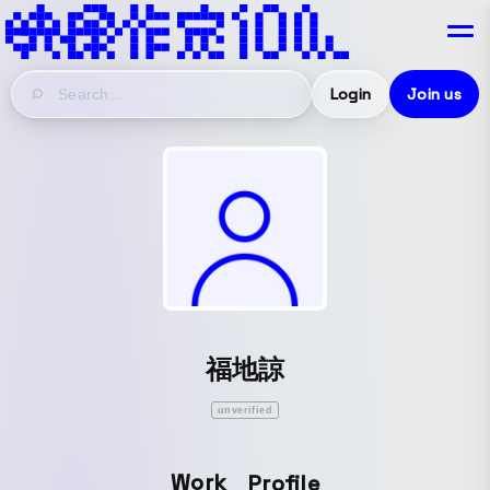
Login
Join us
福地諒
unverified
Work
Profile