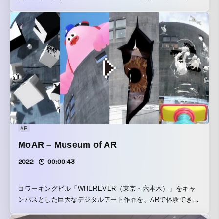
スト Vaundyによるタイアップミュージックビデオ『置き手
紙』を企画・制作しました。また、MVに合わせて公開された
特設Webサイトの制作も担当しています。
https://okitegami.morisawafonts.com/ 本作品は、
「Morisawa Fonts」で提供されるゴシック体や明朝体をはじ
めとする77種類ものフォントを使用した、「フォントの見本
帳（Font Specimen）」のように多様なフォントで歌詞を彩
るFont Specimen Music Videoです。Vaundyが今コラボレー
ションのために特別に書き下ろした楽曲に登場する「魔法の
言葉」をキーワードに、歌詞が持つ意味や重み、儚さ、強弱
などに合わせて多様なフォントを使い分けることで、より歌
AR
詞の思いが伝わる躍動感あふれたミュージックビデオに仕上
MoAR – Museum of AR
げました。
2022
00:00:43
コワーキングビル「WHEREVER（東京・六本木）」をキャ
ンバスとした巨大なデジタルアート作品を、ARで体験できる
アートギャラリー「MoAR – Museum of AR」を企画・制作