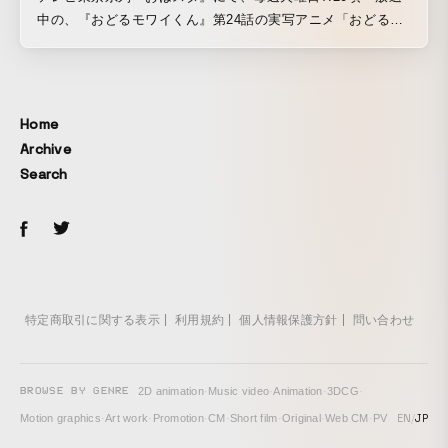
中の、『おどるモワイくん』第24話の実写アニメ「おどる朝
食モワイくん 編」（エンディングの30秒）
を、"OTAMIRAMS"が監督。 モワイくんは、『ビジネスフィ
ッシュ』の"大野 雄一郎"さんのキャラクターで、実写アニ
メ・パートを我々"オタミラムズ"と最狂コラボレーション！
Home
そして音楽は、"MOODMAN"!!
Archive
Search
特定商取引に関する表示
利用規約
個人情報保護方針
問い合わせ
BROWSE BY GENRE
2D animation
·
Music video
·
Animation
·
3DCG
·
EN
/
JP
Motion graphics
·
Art work
·
Promotion
·
CM
·
Short film
·
Original
·
Web CM
·
PV