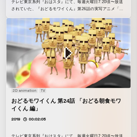
テレビ東京系列『おはスタ』にて、毎週火曜日7:20頃〜放送
されていた、『おどるモワイくん』第26話の実写アニメ「メ
リーカタルシス 編」（オープニングの30秒）
を、"OTAMIRAMS"が監督。 モワイくんは、『ビジネスフィ
ッシュ』の"大野 雄一郎"さんのキャラクターで、実写アニ
メ・パートを我々"オタミラムズ"と最狂コラボレーション！
そして音楽は、"MOODMAN"!!
2D animation
TV
おどるモワイくん 第24話 「おどる朝食モワ
イくん 編」
2019
00:02:05
テレビ東京系列『おはスタ』にて、毎週火曜日7:20頃〜放送