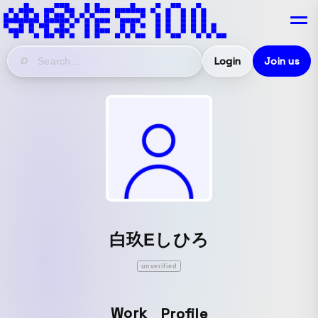
Login
Join us
白玖Eしひろ
unverified
Work
Profile