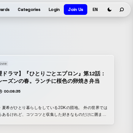
ards
Categories
Login
Join Us
EN
ovie
理ドラマ】『ひとりごとエプロン』第12話：
シーズンの春。ランチに桜色の卵焼き弁当
00:08:35
・夏希がひとり暮らしをしている2DKの団地。 外の世界では
ろあるけれど、コツコツと収集した好きなものだけに囲まれ
すその家は、彼女だけの“お城“。 大人の女性たちが、「本当
に帰れる場所」「心の中で持ち続けている憧れの世界」を描