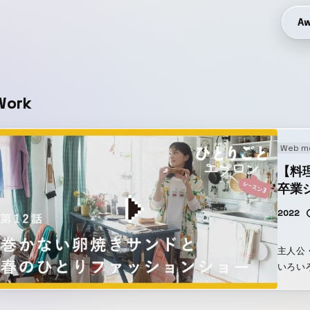
Aw
Work
Web m
【料
卒業
2022
主人公
いろい
て暮ら
の自分