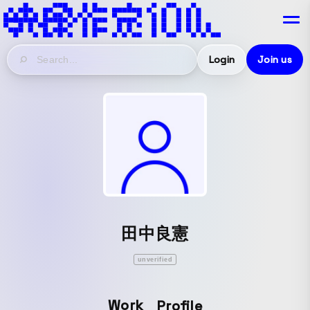
Login
Join us
田中良憲
unverified
Work
Profile