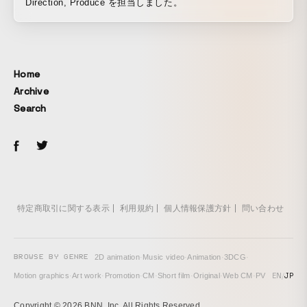
Direction, Produce を担当しました。
Home
Archive
Search
特定商取引に関する表示
利用規約
個人情報保護方針
問い合わせ
BROWSE BY GENRE
2D animation
·
Music video
·
Animation
·
3DCG
·
EN
/
JP
Motion graphics
·
Art work
·
Promotion
·
CM
·
Short film
·
Original
·
Web CM
·
PV
Copyright © 2026 BNN, Inc. All Rights Reserved.