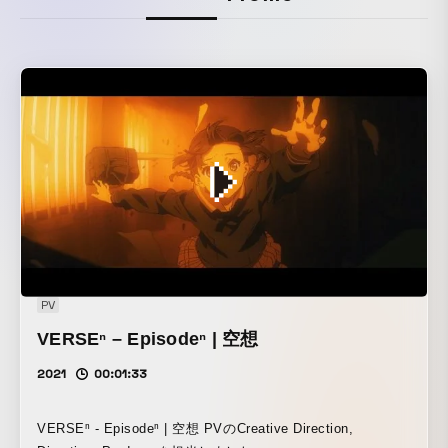
PV
VERSEⁿ – Episodeⁿ | 空想
2021
00:01:33
VERSEⁿ - Episodeⁿ | 空想 PVのCreative Direction,