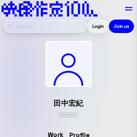
Login
Join us
田中宏紀
unverified
Work
Profile