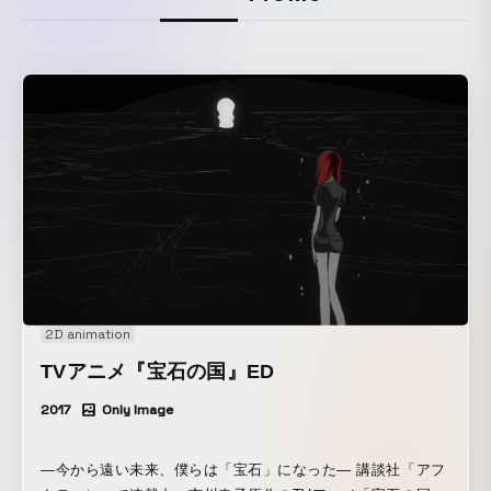
2D animation
TVアニメ『宝石の国』ED
2017
Only Image
―今から遠い未来、僕らは「宝石」になった― 講談社「アフ