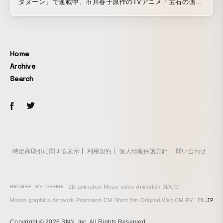
タヌーン」で連載中、市川春子原作のTVアニメ「宝石の国」
のED。 まるで原作コミックがそのまま動いているかのよう
なモノトーンな映像作品。
Home
Archive
Search
特定商取引に関する表示
利用規約
個人情報保護方針
問い合わせ
BROWSE BY GENRE
2D animation
·
Music video
·
Animation
·
3DCG
·
EN
/
JP
Motion graphics
·
Art work
·
Promotion
·
CM
·
Short film
·
Original
·
Web CM
·
PV
Copyright © 2026 BNN, Inc. All Rights Reserved.