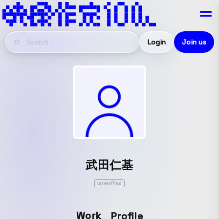
Login
Join us
武田仁基
unverified
Work
Profile