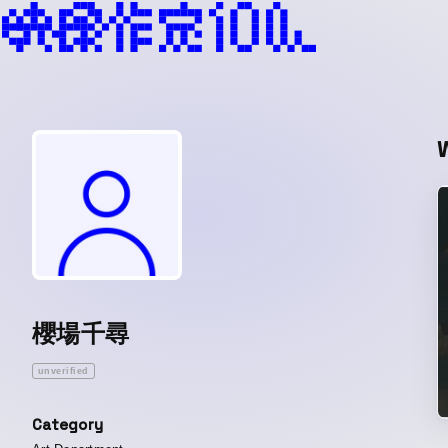
櫻場千尋
unverified
Category