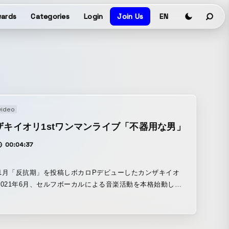
ards
Categories
Login
Join Us
EN
video
ザキイオリ1stワンマンライブ「不器用な男」
00:04:37
4年1月「反抗期」を投稿しボカロPデビューしたカンザキイオ
2021年6月、セルフボーカルによる音楽活動を本格始動し、7
日、初のワンマンライブ「カンザキイオリ第一回公演”不器用
」を開催しました。動画は、ライブ時の一部を編集した
C VIDEOとなっています。