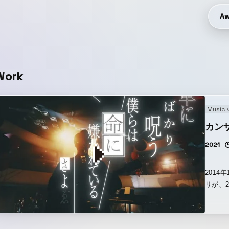
Aw
Work
Music 
カン
2021
201
リが、
月23
な男”
MUSI