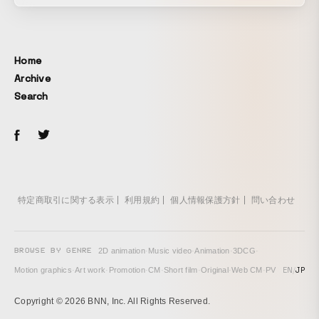
Home
Archive
Search
特定商取引に関する表示
利用規約
個人情報保護方針
問い合わせ
BROWSE BY GENRE
2D animation
·
Music video
·
Animation
·
3DCG
·
EN
/
JP
Motion graphics
·
Art work
·
Promotion
·
CM
·
Short film
·
Original
·
Web CM
·
PV
Copyright © 2026 BNN, Inc. All Rights Reserved.