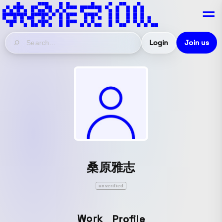
Login
Join us
桑原雅志
unverified
Work
Profile