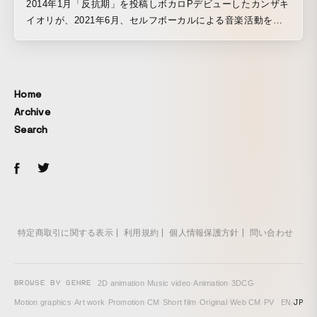
2014年1月「反抗期」を投稿しボカロPデビューしたカンザキ
イオリが、2021年6月、セルフボーカルによる音楽活動を本
格始動し、7月23日、初のワンマンライブ「カンザキイオリ
第一回公演”不器用な男”」を開催しました。動画は、ライブ
時の一部を編集したMUSIC VIDEOとなっています。
Home
Archive
Search
特定商取引に関する表示
利用規約
個人情報保護方針
問い合わせ
BROWSE BY GENRE
2D animation
·
Music video
·
Animation
·
3DCG
·
EN
/
JP
Motion graphics
·
Art work
·
Promotion
·
CM
·
Short film
·
Original
·
Web CM
·
PV