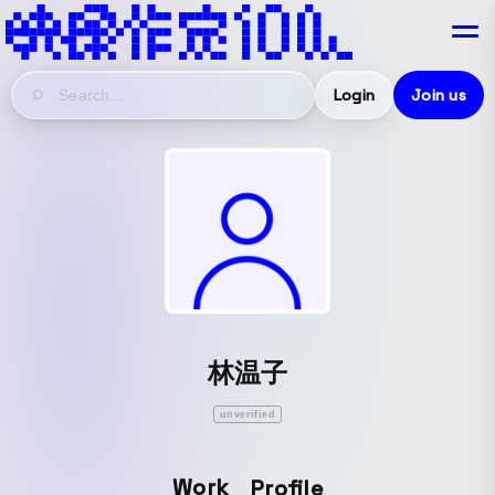
Login
Join us
林温子
unverified
Work
Profile