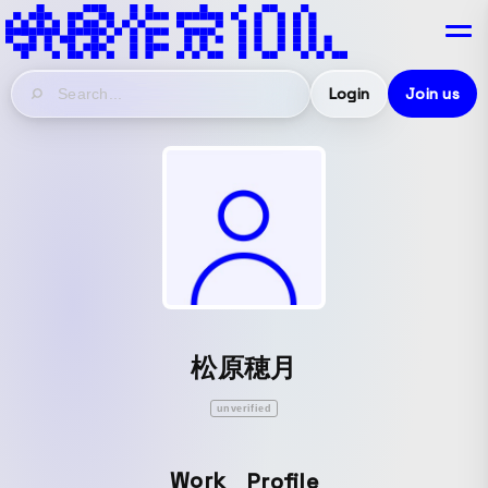
Login
Join us
松原穂月
unverified
Work
Profile