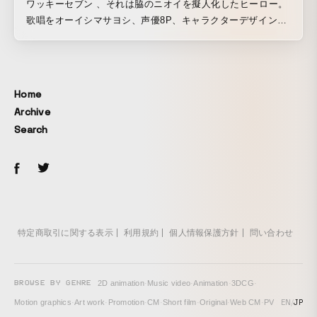
ワッキーセブン 、それは脇のニオイを擬人化したヒーロー。
歌唱をオーイシマサヨシ、声優8P、キャラクターデザイン
FiFS、強烈すぎる脇臭ヒーローニオイケアバトルアニメ。
Home
Archive
Search
特定商取引に関する表示
利用規約
個人情報保護方針
問い合わせ
BROWSE BY GENRE
2D animation
·
Music video
·
Animation
·
3DCG
·
EN
/
JP
Motion graphics
·
Art work
·
Promotion
·
CM
·
Short film
·
Original
·
Web CM
·
PV