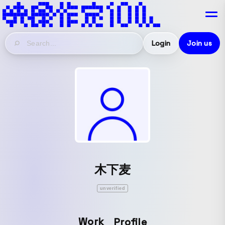
Login
Join us
木下麦
unverified
Work
Profile