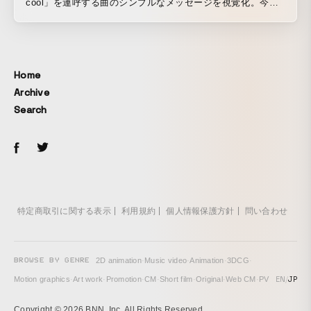
cool」を連呼する曲のシンプルなメッセージを視覚化。今作
のアルバム「SIXTHSENSE RIOT」においてフィジカル的な
アプローチをとるトリエナ自身や、曲のキーワード「食」
「ドーピング」と相性が良い「マッチョ」をフックとした映
像。
Home
Archive
Search
特定商取引に関する表示
利用規約
個人情報保護方針
問い合わせ
BROWSE BY GENRE
2D animation
·
Music video
·
Animation
·
3DCG
·
EN
/
JP
Motion graphics
·
Art work
·
Promotion
·
CM
·
Short film
·
Original
·
Web CM
·
PV
Copyright © 2026 BNN, Inc. All Rights Reserved.