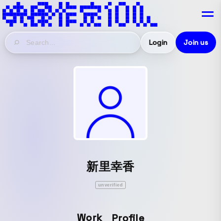
Login
Join us
新里幸香
unverified
Work
Profile